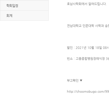
호남사학회에서 알려드립니다.
학회일정
회계
전남대학교 인문대학 사학과 송한
발인 : 2021년 10월 18일 08
빈소 : 고흥종합병원장례식장 3
부고확인 ▼
http://choomobugo.com/9